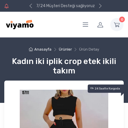
ri alışverişinizde
ri alışverişinizde
7/24 Müşteri Desteği sağlıyoruz
va
va
0
Anasayfa
Ürünler
Ürün Detay
Kadın iki iplik crop etek ikili
takım
24 Saatte Kargoda