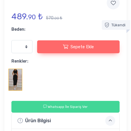
489.
₺
90
570.
₺
00
Tükendi
Beden:
Sepete Ekle
Renkler:
Whatsapp İle Sipariş Ver
Ürün Bilgisi